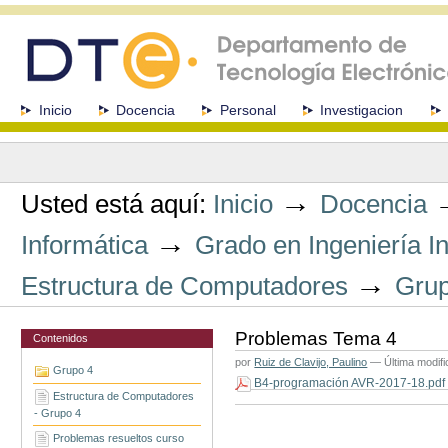
Cambiar
a
contenido.
|
Saltar
a
Secciones
Inicio
Docencia
Personal
Investigacion
navegación
Herramientas
Personales
→
Usted está aquí:
Inicio
Docencia
→
Informática
Grado en Ingeniería In
→
Estructura de Computadores
Grup
Problemas Tema 4
Contenidos
por
Ruiz de Clavijo, Paulino
—
Última modif
Grupo 4
B4-programación AVR-2017-18.pd
Estructura de Computadores
Acciones
- Grupo 4
de
Documento
Problemas resueltos curso