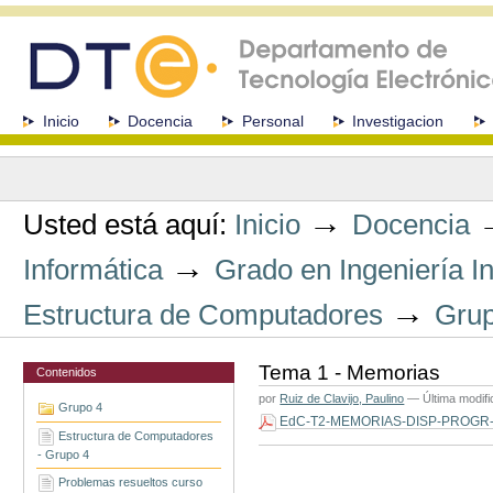
Cambiar
a
contenido.
|
Saltar
a
Secciones
Inicio
Docencia
Personal
Investigacion
navegación
Herramientas
Personales
→
Usted está aquí:
Inicio
Docencia
→
Informática
Grado en Ingeniería In
→
Estructura de Computadores
Grup
Tema 1 - Memorias
Contenidos
por
Ruiz de Clavijo, Paulino
—
Última modif
Grupo 4
EdC-T2-MEMORIAS-DISP-PROGR-
Estructura de Computadores
Acciones
- Grupo 4
de
Documento
Problemas resueltos curso