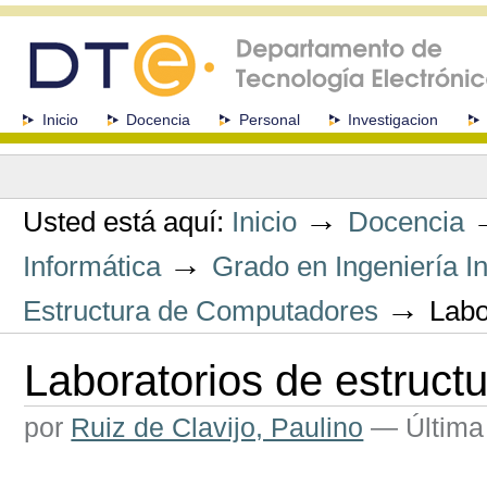
Cambiar
a
contenido.
|
Saltar
a
Secciones
Inicio
Docencia
Personal
Investigacion
navegación
Herramientas
Personales
→
Usted está aquí:
Inicio
Docencia
→
Informática
Grado en Ingeniería In
→
Estructura de Computadores
Labo
Laboratorios de estruc
por
Ruiz de Clavijo, Paulino
—
Última