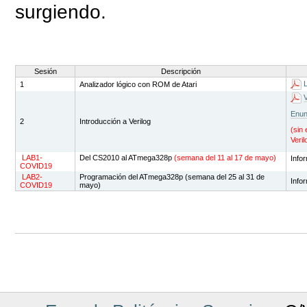
surgiendo.
Sesión
Descripción
L
1
Analizador lógico con ROM de Atari
V
Enun
2
Introducción a Verilog
(sin
Veri
LAB1-
Del CS2010 al ATmega328p
(semana del 11 al 17 de mayo)
Info
COVID19
LAB2-
Programación del ATmega328p (semana del 25 al 31 de
Info
COVID19
mayo)
Acciones
de
Documento