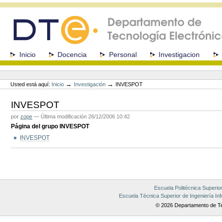
Cambiar
a
contenido.
|
Saltar
a
Secciones
Inicio
Docencia
Personal
Investigacion
navegación
Herramientas
Personales
→
→
Usted está aquí:
Inicio
Investigación
INVESPOT
INVESPOT
por
zope
—
Última modificación
26/12/2006 10:42
Página del grupo INVESPOT
INVESPOT
Acciones
de
Documento
Escuela Politécnica Superio
Escuela Técnica Superior de Ingeniería Inf
© 2026 Departamento de Te