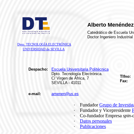
Alberto Menéndez
Catedrático de Escuela Uni
Doctor Ingeniero Industrial
Dpto. TECNOLOGÍA ELECTRÓNICA
UNIVERSIDAD de SEVILLA
Despacho:
Escuela Universitaria Politécnica
Dpto. Tecnología Electrónica.
Tlfno:
C/ Virgen de África, 7
Fax:
SEVILLA - 41011
e-mail:
amenen@us.es
·
Fundador
Grupo de Investi
·
Fundador y Vicepresidente
·
Co-fundador Empresa
spin-o
·
Datos personales
·
Publicaciones