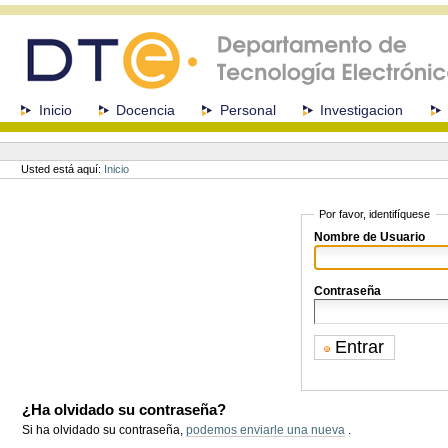
Cambiar
a
contenido.
|
Saltar
a
Secciones
Inicio
Docencia
Personal
Investigacion
navegación
Herramientas
Personales
Usted está aquí:
Inicio
Por favor, identifíquese
Nombre de Usuario
Contraseña
¿Ha olvidado su contraseña?
Si ha olvidado su contraseña,
podemos enviarle una nueva
.