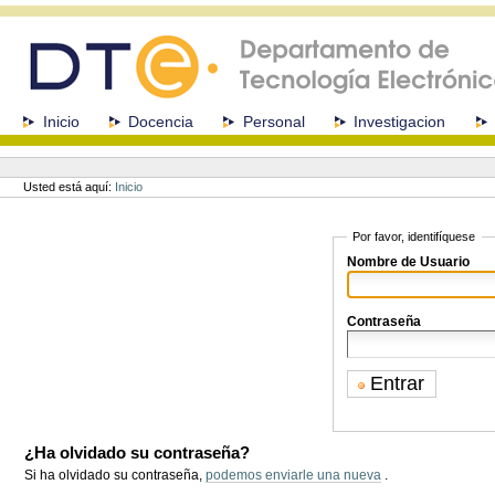
Cambiar
a
contenido.
|
Saltar
a
Secciones
Inicio
Docencia
Personal
Investigacion
navegación
Herramientas
Personales
Usted está aquí:
Inicio
Por favor, identifíquese
Nombre de Usuario
Contraseña
¿Ha olvidado su contraseña?
Si ha olvidado su contraseña,
podemos enviarle una nueva
.