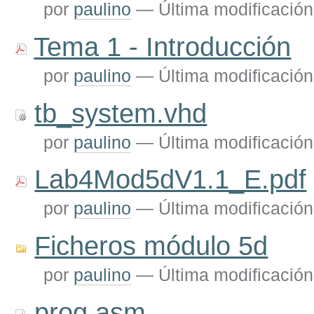
por
paulino
—
Última modificación
Tema 1 - Introducción
por
paulino
—
Última modificación
tb_system.vhd
por
paulino
—
Última modificación
Lab4Mod5dV1.1_E.pdf
por
paulino
—
Última modificación
Ficheros módulo 5d
por
paulino
—
Última modificación
prog.asm