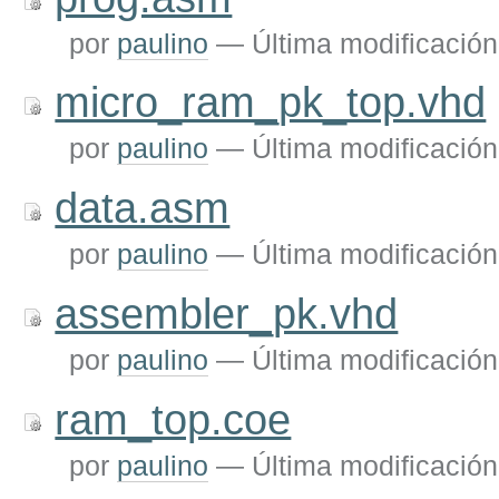
por
paulino
—
Última modificación
micro_ram_pk_top.vhd
por
paulino
—
Última modificación
data.asm
por
paulino
—
Última modificación
assembler_pk.vhd
por
paulino
—
Última modificación
ram_top.coe
por
paulino
—
Última modificación