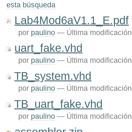
esta búsqueda
Lab4Mod6aV1.1_E.pdf
por
paulino
—
Última modificación
uart_fake.vhd
por
paulino
—
Última modificación
TB_system.vhd
por
paulino
—
Última modificación
TB_uart_fake.vhd
por
paulino
—
Última modificación
assembler.zip