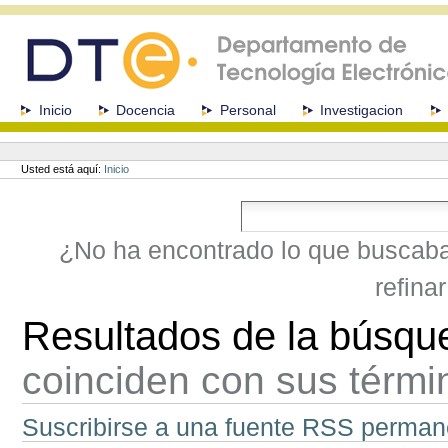
Cambiar
a
contenido.
|
Saltar
a
Secciones
Inicio
Docencia
Personal
Investigacion
navegación
Herramientas
Personales
Usted está aquí:
Inicio
¿No ha encontrado lo que buscab
refina
Resultados de la búsqu
coinciden con sus térm
Suscribirse a una fuente RSS perman