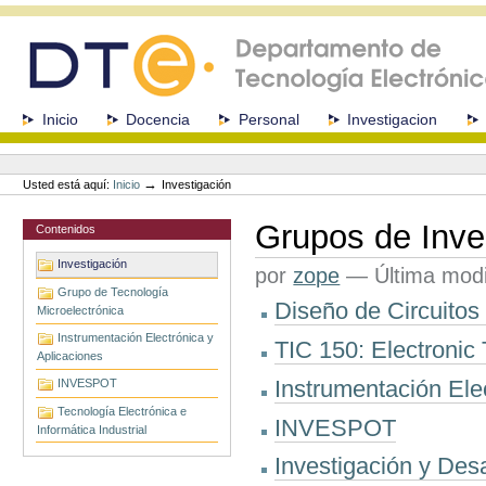
Cambiar
a
contenido.
|
Saltar
a
Secciones
Inicio
Docencia
Personal
Investigacion
navegación
Herramientas
Personales
→
Usted está aquí:
Inicio
Investigación
Grupos de Inve
Contenidos
Investigación
por
zope
—
Última modi
Grupo de Tecnología
Diseño de Circuitos 
Microelectrónica
Instrumentación Electrónica y
TIC 150: Electronic 
Aplicaciones
Instrumentación Ele
INVESPOT
Tecnología Electrónica e
INVESPOT
Informática Industrial
Investigación y Desar