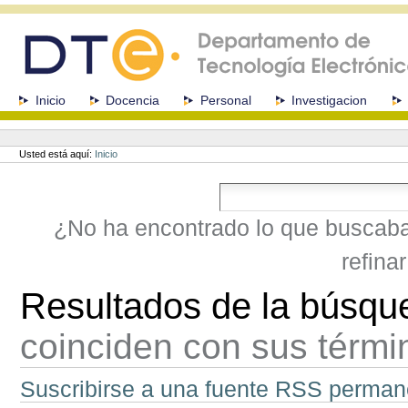
Cambiar
a
contenido.
|
Saltar
a
Secciones
Inicio
Docencia
Personal
Investigacion
navegación
Herramientas
Personales
Usted está aquí:
Inicio
¿No ha encontrado lo que buscab
refina
Resultados de la búsqu
coinciden con sus térm
Suscribirse a una fuente RSS perman