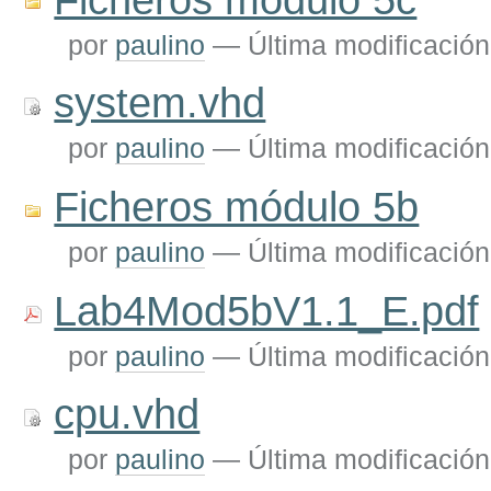
por
paulino
—
Última modificación
system.vhd
por
paulino
—
Última modificación
Ficheros módulo 5b
por
paulino
—
Última modificación
Lab4Mod5bV1.1_E.pdf
por
paulino
—
Última modificación
cpu.vhd
por
paulino
—
Última modificación