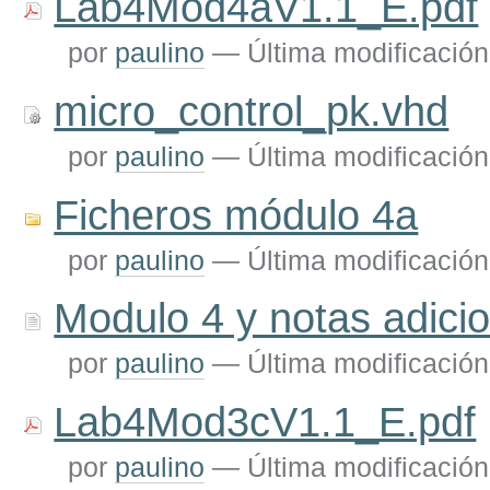
Lab4Mod4aV1.1_E.pdf
por
paulino
—
Última modificación
micro_control_pk.vhd
por
paulino
—
Última modificación
Ficheros módulo 4a
por
paulino
—
Última modificación
Modulo 4 y notas adici
por
paulino
—
Última modificación
Lab4Mod3cV1.1_E.pdf
por
paulino
—
Última modificación