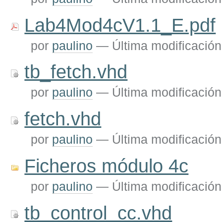
Lab4Mod4cV1.1_E.pdf
por
paulino
—
Última modificación
tb_fetch.vhd
por
paulino
—
Última modificación
fetch.vhd
por
paulino
—
Última modificación
Ficheros módulo 4c
por
paulino
—
Última modificación
tb_control_cc.vhd