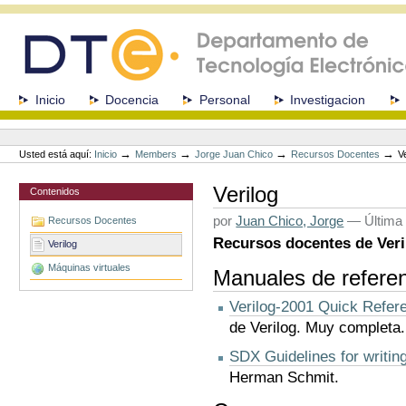
Cambiar
a
contenido.
|
Saltar
a
Secciones
Inicio
Docencia
Personal
Investigacion
navegación
Herramientas
Personales
→
→
→
→
Usted está aquí:
Inicio
Members
Jorge Juan Chico
Recursos Docentes
V
Verilog
Contenidos
por
Juan Chico, Jorge
—
Última
Recursos Docentes
Recursos docentes de Veri
Verilog
Máquinas virtuales
Manuales de refere
Verilog-2001 Quick Refer
de Verilog. Muy completa.
SDX Guidelines for writing
Herman Schmit.