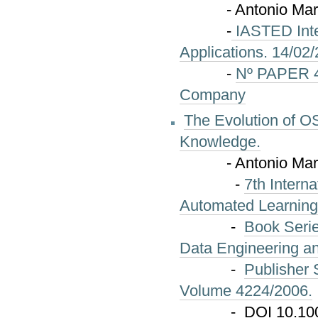
- Antonio Martín, 
-
IASTED Inter
Applications. 14/02/
-
Nº PAPER 40
Company
The Evolution of O
Knowledge.
- Antonio Martin,
-
7th Intern
Automated Learning
-
Book Serie
Data Engineering a
-
Publisher 
Volume 4224/2006.
- DOI 10.1007/11