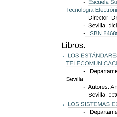
-
Escuela Sup
Tecnología Electróni
- Director: Dr. 
- Sevilla, dicie
-
ISBN 8468
Libros.
LOS ESTÁNDARE
TELECOMUNICAC
- Departamento de
Sevilla
- Autores: Antoni
- Sevilla, octu
LOS SISTEMAS E
- Departamento de