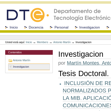
Cambiar
a
contenido.
|
Saltar
a
Secciones
Inicio
Docencia
Personal
Investigacion
navegación
Herramientas
Personales
→
→
→
Usted está aquí:
Inicio
Members
Antonio Martín
Investigacion
Investigacion
Contenidos
Antonio Martín
por
Martín Montes, Ant
Investigacion
Tesis Doctoral.
INCLUSIÓN DE R
NORMALIZADOS P
LA MIB. APLICAC
COMUNICACIONE