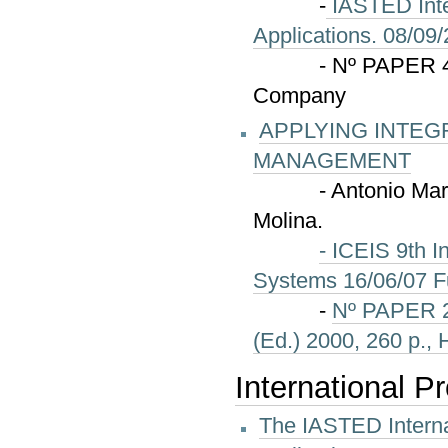
-
IASTED Inter
Applications. 08/09
- Nº PAPER 403-08
Company
APPLYING INTEG
MANAGEMENT
- Antonio Martín, 
Molina.
- ICEIS 9th I
Systems 16/06/07 Fu
-
Nº PAPER 24
(Ed.) 2000, 260 p.,
International 
The IASTED Internat