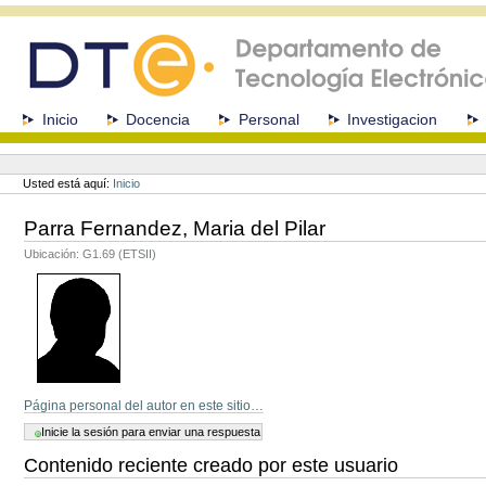
Cambiar
a
contenido.
|
Saltar
a
Secciones
Inicio
Docencia
Personal
Investigacion
navegación
Herramientas
Personales
Usted está aquí:
Inicio
Parra Fernandez, Maria del Pilar
Ubicación: G1.69 (ETSII)
Página personal del autor en este sitio…
Contenido reciente creado por este usuario