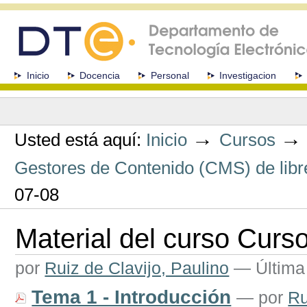
Cambiar
a
contenido.
|
Saltar
a
Secciones
Inicio
Docencia
Personal
Investigacion
navegación
Herramientas
Personales
→
Usted está aquí:
Inicio
Cursos
Gestores de Contenido (CMS) de libre
07-08
Material del curso Curs
por
Ruiz de Clavijo, Paulino
—
Última
Tema 1 - Introducción
—
por
Ru