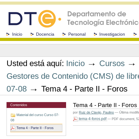
Cambiar
a
contenido.
|
Saltar
a
Secciones
Inicio
Docencia
Personal
Investigacion
navegación
Herramientas
Personales
→
Usted está aquí:
Inicio
Cursos
Gestores de Contenido (CMS) de libre
→
07-08
Tema 4 - Parte II - Foros
Tema 4 - Parte II - Foros
Contenidos
por
Ruiz de Clavijo, Paulino
—
Última modif
Material del curso Curso 07-
tema-4-foros.pdf
— PDF document, 5
08
Acciones
Tema 4 - Parte II - Foros
de
Documento