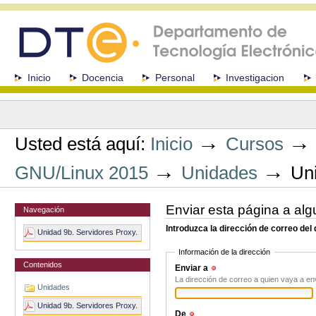
Cambiar
a
contenido.
|
Saltar
a
Secciones
Inicio
Docencia
Personal
Investigacion
navegación
Herramientas
Personales
→
Usted está aquí:
Inicio
Cursos
→
→
GNU/Linux 2015
Unidades
Uni
Enviar esta página a alg
Navegación
Introduzca la dirección de correo del
Unidad 9b. Servidores Proxy.
Información de la dirección
Contenidos
Enviar a
(Obligatorio)
La dirección de correo a quien vaya a en
Unidades
Unidad 9b. Servidores Proxy.
De
(Obligatorio)