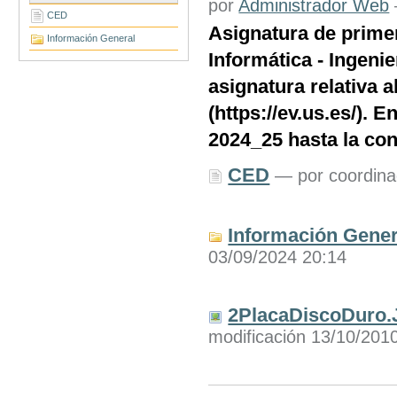
por
Administrador Web
CED
Asignatura de primer
Información General
Informática - Ingeni
asignatura relativa 
(https://ev.us.es/).
2024_25 hasta la con
CED
—
por coordin
Información Gener
03/09/2024 20:14
2PlacaDiscoDuro
modificación 13/10/201
Acciones