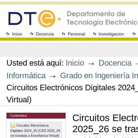
Cambiar
a
contenido.
|
Saltar
a
Secciones
Inicio
Docencia
Personal
Investigacion
navegación
Herramientas
Personales
→
Usted está aquí:
Inicio
Docencia
→
Informática
Grado en Ingeniería I
Circuitos Electrónicos Digitales 20
Virtual)
Circuitos Elec
Contenidos
Circuitos Electrónicos
2025_26 se tra
Digitales 2024_25 (CED 2025_26
se traslada a Enseñanza Virtual)