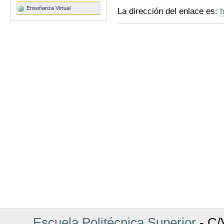
Enseñanza Virtual
La dirección del enlace es:
h
Acciones
de
Documento
Escuela Politécnica Superior
- C/V