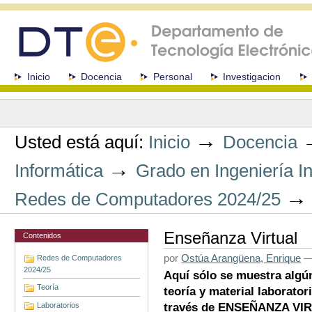
Cambiar
a
contenido.
|
Saltar
a
Secciones
Inicio
Docencia
Personal
Investigacion
navegación
Herramientas
Personales
→
Usted está aquí:
Inicio
Docencia
→
Informática
Grado en Ingeniería I
Redes de Computadores 2024/25
Enseñanza Virtual
Contenidos
por
Ostúa Arangüena, Enrique
Redes de Computadores
2024/25
Aquí sólo se muestra algún
Teoría
teoría y material laborator
Laboratorios
través de ENSEÑANZA VI