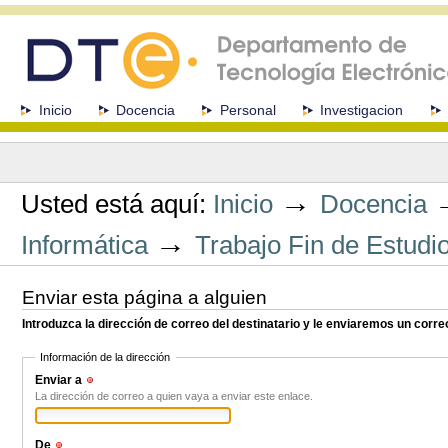
Cambiar
a
contenido.
|
Saltar
a
Secciones
Inicio
Docencia
Personal
Investigacion
navegación
Herramientas
Personales
→
Usted está aquí:
Inicio
Docencia
→
Informática
Trabajo Fin de Estudi
Enviar esta página a alguien
Introduzca la dirección de correo del destinatario y le enviaremos un corre
Información de la dirección
Enviar a
(Obligatorio)
La dirección de correo a quien vaya a enviar este enlace.
De
(Obligatorio)