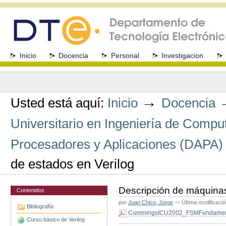
Cambiar
a
contenido.
|
Saltar
a
Secciones
Inicio
Docencia
Personal
Investigacion
navegación
Herramientas
Personales
→
Usted está aquí:
Inicio
Docencia
Universitario en Ingeniería de Comp
Procesadores y Aplicaciones (DAPA)
de estados en Verilog
Descripción de máquinas
Contenidos
por
Juan Chico, Jorge
—
Última modificaci
Bibliografía
CummingsICU2002_FSMFundament
Curso básico de Verilog