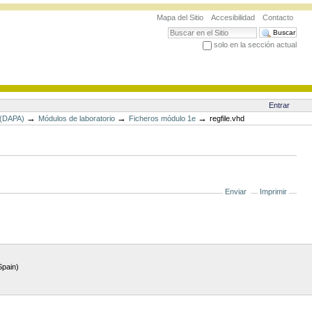
Mapa del Sitio
Accesibilidad
Contacto
Buscar
solo en la sección actual
Búsqueda Avanzada…
Entrar
→
→
→
 (DAPA)
Módulos de laboratorio
Ficheros módulo 1e
regfile.vhd
Enviar
Imprimir
Spain)