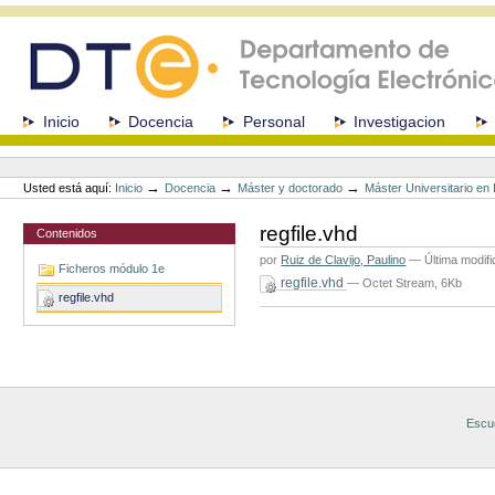
Cambiar
a
contenido.
|
Saltar
a
Secciones
Inicio
Docencia
Personal
Investigacion
navegación
Herramientas
Personales
→
→
→
Usted está aquí:
Inicio
Docencia
Máster y doctorado
Máster Universitario e
regfile.vhd
Contenidos
por
Ruiz de Clavijo, Paulino
—
Última modif
Ficheros módulo 1e
regfile.vhd
— Octet Stream, 6Kb
regfile.vhd
Acciones
de
Documento
Escue