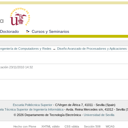
Doctorado
Cursos y Seminarios
→
n Ingeniería de Computadores y Redes
Diseño Avanzado de Procesadores y Aplicaciones
icación
23/11/2010 14:32
Escuela Politécnica Superior
- C/Virgen de África 7, 41011 - Sevilla (Spain)
la Técnica Superior de Ingeniería Informática
- Avda. Reina Mercedes s/n, 41012 - Sevilla (
© 2026 Departamento de Tecnología Electrónica -
Universidad de Sevilla
Hecho con Plone
XHTML válido
CSS válida
Sección 508
WCAG