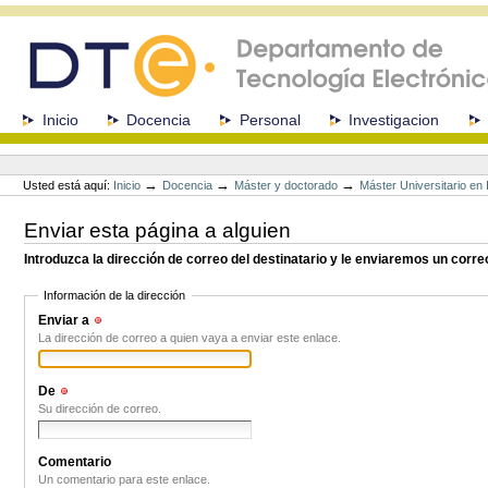
Cambiar
a
contenido.
|
Saltar
a
Secciones
Inicio
Docencia
Personal
Investigacion
navegación
Herramientas
Personales
→
→
→
Usted está aquí:
Inicio
Docencia
Máster y doctorado
Máster Universitario e
Enviar esta página a alguien
Introduzca la dirección de correo del destinatario y le enviaremos un corre
Información de la dirección
Enviar a
(Obligatorio)
La dirección de correo a quien vaya a enviar este enlace.
De
(Obligatorio)
Su dirección de correo.
Comentario
Un comentario para este enlace.