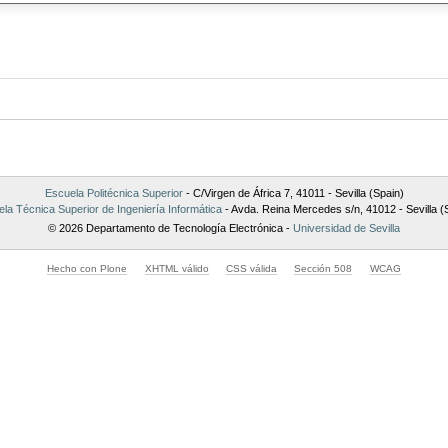
Escuela Politécnica Superior
- C/Virgen de África 7, 41011 - Sevilla (Spain)
la Técnica Superior de Ingeniería Informática
- Avda. Reina Mercedes s/n, 41012 - Sevilla (
© 2026 Departamento de Tecnología Electrónica -
Universidad de Sevilla
Hecho con Plone
XHTML válido
CSS válida
Sección 508
WCAG