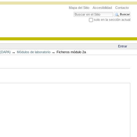
Mapa del Sitio
Accesibilidad
Contacto
Buscar
solo en la sección actual
Búsqueda Avanzada…
Entrar
→
→
 (DAPA)
Módulos de laboratorio
Ficheros módulo 2a