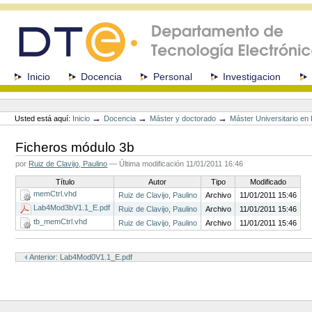
Cambiar
a
contenido.
|
Saltar
a
Secciones
Inicio
Docencia
Personal
Investigacion
navegación
Herramientas
Personales
→
→
→
Usted está aquí:
Inicio
Docencia
Máster y doctorado
Máster Universitario e
Ficheros módulo 3b
por
Ruiz de Clavijo, Paulino
—
Última modificación
11/01/2011 16:46
Título
Autor
Tipo
Modificado
memCtrl.vhd
Ruiz de Clavijo, Paulino
Archivo
11/01/2011 15:46
Lab4Mod3bV1.1_E.pdf
Ruiz de Clavijo, Paulino
Archivo
11/01/2011 15:46
tb_memCtrl.vhd
Ruiz de Clavijo, Paulino
Archivo
11/01/2011 15:46
Acciones
de
Anterior: Lab4Mod0V1.1_E.pdf
Documento