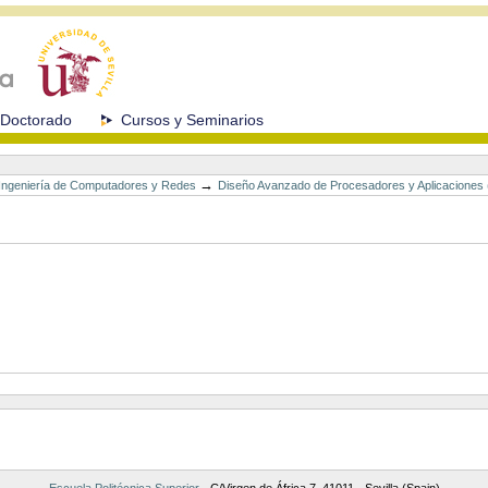
Doctorado
Cursos y Seminarios
→
n Ingeniería de Computadores y Redes
Diseño Avanzado de Procesadores y Aplicaciones
Escuela Politécnica Superior
- C/Virgen de África 7, 41011 - Sevilla (Spain)