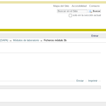
Mapa del Sitio
Accesibilidad
Contacto
Buscar
solo en la sección actual
Búsqueda Avanzada…
Entrar
→
→
 (DAPA)
Módulos de laboratorio
Ficheros módulo 3b
Enviar
Imprimir