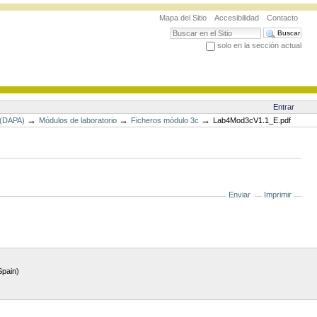
Mapa del Sitio
Accesibilidad
Contacto
Buscar
solo en la sección actual
Búsqueda Avanzada…
Entrar
→
→
→
 (DAPA)
Módulos de laboratorio
Ficheros módulo 3c
Lab4Mod3cV1.1_E.pdf
Enviar
Imprimir
Spain)