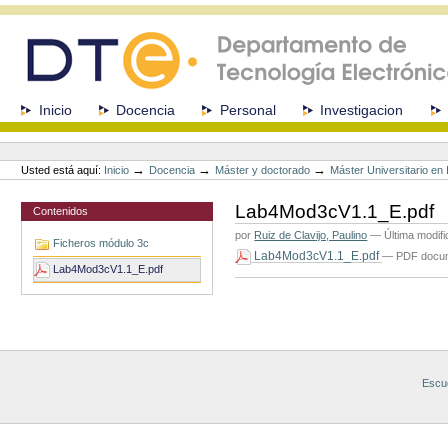
Cambiar
a
contenido.
|
Saltar
a
Secciones
Inicio
Docencia
Personal
Investigacion
navegación
Herramientas
Personales
→
→
→
Usted está aquí:
Inicio
Docencia
Máster y doctorado
Máster Universitario e
Lab4Mod3cV1.1_E.pdf
Contenidos
por
Ruiz de Clavijo, Paulino
—
Última modif
Ficheros módulo 3c
Lab4Mod3cV1.1_E.pdf
— PDF docum
Lab4Mod3cV1.1_E.pdf
Acciones
de
Documento
Escue