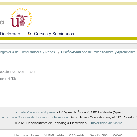
Doctorado
Cursos y Seminarios
→
n Ingeniería de Computadores y Redes
Diseño Avanzado de Procesadores y Aplicaciones
icación
18/01/2011 13:34
ent, 67Kb
Escuela Politécnica Superior
- C/Virgen de África 7, 41011 - Sevilla (Spain)
la Técnica Superior de Ingeniería Informática
- Avda. Reina Mercedes s/n, 41012 - Sevilla (
© 2026 Departamento de Tecnología Electrónica -
Universidad de Sevilla
Hecho con Plone
XHTML válido
CSS válida
Sección 508
WCAG