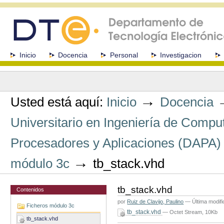
Cambiar
a
contenido.
|
Saltar
a
Secciones
Inicio
Docencia
Personal
Investigacion
navegación
Herramientas
Personales
→
Usted está aquí:
Inicio
Docencia
Universitario en Ingeniería de Comp
Procesadores y Aplicaciones (DAPA)
→
módulo 3c
tb_stack.vhd
tb_stack.vhd
Contenidos
por
Ruiz de Clavijo, Paulino
—
Última modif
Ficheros módulo 3c
tb_stack.vhd
— Octet Stream, 10Kb
tb_stack.vhd