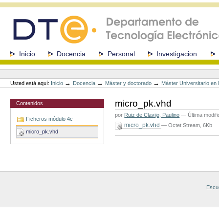
Cambiar
a
contenido.
|
Saltar
a
Secciones
Inicio
Docencia
Personal
Investigacion
navegación
Herramientas
Personales
→
→
→
Usted está aquí:
Inicio
Docencia
Máster y doctorado
Máster Universitario e
micro_pk.vhd
Contenidos
por
Ruiz de Clavijo, Paulino
—
Última modif
Ficheros módulo 4c
micro_pk.vhd
— Octet Stream, 6Kb
micro_pk.vhd
Acciones
de
Documento
Escue