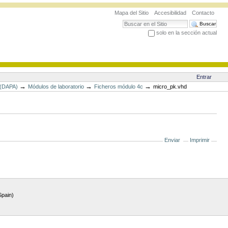
Mapa del Sitio
Accesibilidad
Contacto
Buscar
solo en la sección actual
Búsqueda Avanzada…
Entrar
→
→
→
 (DAPA)
Módulos de laboratorio
Ficheros módulo 4c
micro_pk.vhd
Enviar
Imprimir
Spain)