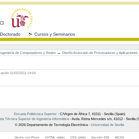
Doctorado
Cursos y Seminarios
→
n Ingeniería de Computadores y Redes
Diseño Avanzado de Procesadores y Aplicaciones
icación
01/02/2011 14:04
Escuela Politécnica Superior
- C/Virgen de África 7, 41011 - Sevilla (Spain)
la Técnica Superior de Ingeniería Informática
- Avda. Reina Mercedes s/n, 41012 - Sevilla (
© 2026 Departamento de Tecnología Electrónica -
Universidad de Sevilla
Hecho con Plone
XHTML válido
CSS válida
Sección 508
WCAG