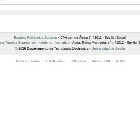
Escuela Politécnica Superior
- C/Virgen de África 7, 41011 - Sevilla (Spain)
la Técnica Superior de Ingeniería Informática
- Avda. Reina Mercedes s/n, 41012 - Sevilla (
© 2026 Departamento de Tecnología Electrónica -
Universidad de Sevilla
Hecho con Plone
XHTML válido
CSS válida
Sección 508
WCAG