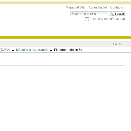
Mapa del Sitio
Accesibilidad
Contacto
Buscar
solo en la sección actual
Búsqueda Avanzada…
Entrar
→
→
 (DAPA)
Módulos de laboratorio
Ficheros módulo 5c