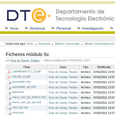
Cambiar
a
contenido.
|
Saltar
a
Secciones
Inicio
Docencia
Personal
Investigacion
navegación
Herramientas
Personales
→
→
→
Usted está aquí:
Inicio
Docencia
Máster y doctorado
Máster Universitario e
Ficheros módulo 5c
por
Ruiz de Clavijo, Paulino
—
Última modificación
07/02/2011 14:57
Título
Autor
Tipo
Modificado
Lab4Mod5cV1.1_E.pdf
Ruiz de Clavijo, Paulino
Archivo
07/02/2011 13:57
micro6_v2.pdf
Ruiz de Clavijo, Paulino
Archivo
07/02/2011 13:57
assembler.vhd
Ruiz de Clavijo, Paulino
Archivo
07/02/2011 13:57
assembler_pk.vhd
Ruiz de Clavijo, Paulino
Archivo
07/02/2011 13:57
data.asm
Ruiz de Clavijo, Paulino
Archivo
07/02/2011 13:57
micro_ram_pk_bottom.vhd
Ruiz de Clavijo, Paulino
Archivo
07/02/2011 13:57
micro_ram_pk_top.vhd
Ruiz de Clavijo, Paulino
Archivo
07/02/2011 13:57
ram_top.coe
Ruiz de Clavijo, Paulino
Archivo
07/02/2011 13:57
prog.asm
Ruiz de Clavijo, Paulino
Archivo
07/02/2011 13:57