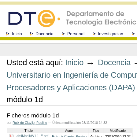
Cambiar
a
contenido.
|
Saltar
a
Secciones
Inicio
Docencia
Personal
Investigacion
navegación
Herramientas
Personales
→
Usted está aquí:
Inicio
Docencia
Universitario en Ingeniería de Comp
Procesadores y Aplicaciones (DAPA)
módulo 1d
Ficheros módulo 1d
por
Ruiz de Clavijo, Paulino
—
Última modificación
23/11/2010 14:32
Título
Autor
Tipo
Modificado
Lab4Mod1dV1.1_E.pdf
Ruiz de Clavijo, Paulino
Archivo
23/11/2010 13:32