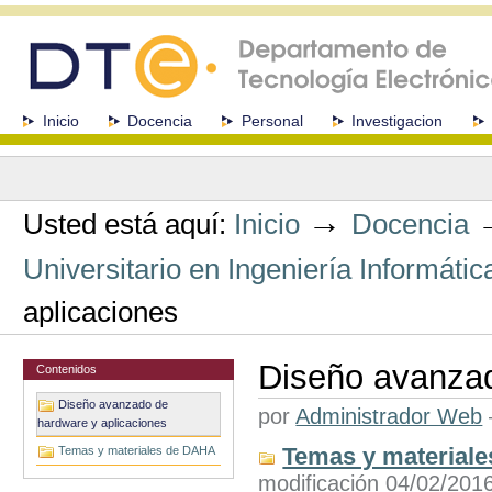
Cambiar
a
contenido.
|
Saltar
a
Secciones
Inicio
Docencia
Personal
Investigacion
navegación
Herramientas
Personales
→
Usted está aquí:
Inicio
Docencia
Universitario en Ingeniería Informátic
aplicaciones
Diseño avanzad
Contenidos
Diseño avanzado de
por
Administrador Web
hardware y aplicaciones
Temas y material
Temas y materiales de DAHA
modificación 04/02/201