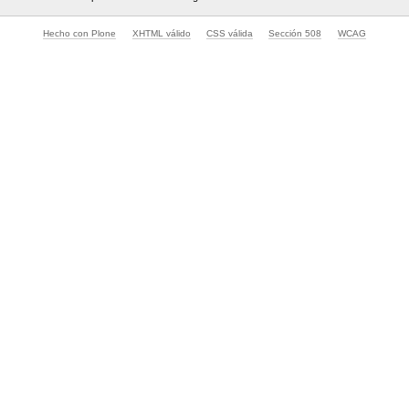
Hecho con Plone
XHTML válido
CSS válida
Sección 508
WCAG