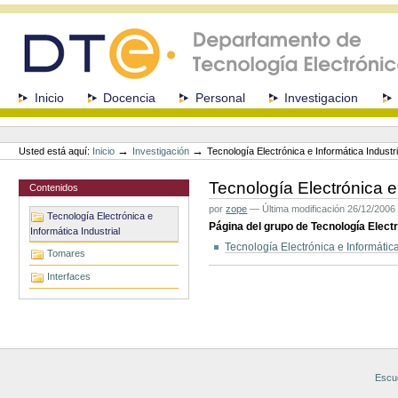
Cambiar
a
contenido.
|
Saltar
a
Secciones
Inicio
Docencia
Personal
Investigacion
navegación
Herramientas
Personales
→
→
Usted está aquí:
Inicio
Investigación
Tecnología Electrónica e Informática Industri
Tecnología Electrónica e 
Contenidos
por
zope
—
Última modificación
26/12/2006
Tecnología Electrónica e
Página del grupo de Tecnología Electr
Informática Industrial
Tecnología Electrónica e Informática
Tomares
Acciones
Interfaces
de
Documento
Escue