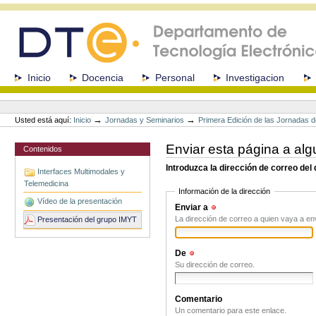
Cambiar
a
contenido.
|
Saltar
a
Secciones
Inicio
Docencia
Personal
Investigacion
navegación
Herramientas
Personales
→
→
Usted está aquí:
Inicio
Jornadas y Seminarios
Primera Edición de las Jornadas d
Enviar esta página a alg
Contenidos
Introduzca la dirección de correo del
Interfaces Multimodales y
Telemedicina
Información de la dirección
Vídeo de la presentación
Enviar a
(Obligatorio)
La dirección de correo a quien vaya a en
Presentación del grupo IMYT
De
(Obligatorio)
Su dirección de correo.
Comentario
Un comentario para este enlace.