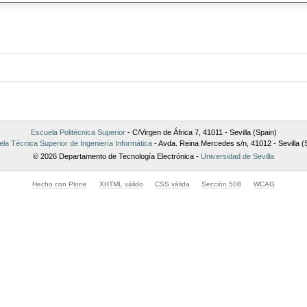
Escuela Politécnica Superior
- C/Virgen de África 7, 41011 - Sevilla (Spain)
la Técnica Superior de Ingeniería Informática
- Avda. Reina Mercedes s/n, 41012 - Sevilla (
© 2026 Departamento de Tecnología Electrónica -
Universidad de Sevilla
Hecho con Plone
XHTML válido
CSS válida
Sección 508
WCAG