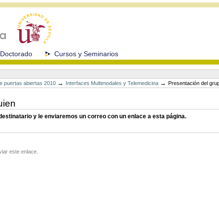
Doctorado
Cursos y Seminarios
→
→
e puertas abiertas 2010
Interfaces Multimodales y Telemedicina
Presentación del gr
uien
 destinatario y le enviaremos un correo con un enlace a esta página.
viar este enlace.