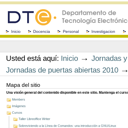
Cambiar
a
contenido.
|
Saltar
a
Secciones
Inicio
Docencia
Personal
Investigacion
navegación
Herramientas
Personales
→
Usted está aquí:
Inicio
Jornadas y
Jornadas de puertas abiertas 2010
Mapa del sitio
Una visión general del contenido disponible en este sitio. Mantenga el cur
Members
Imágenes
Cursos
Taller Libreoffice Writer
Sobreviviendo a la Línea de Comandos: una introducción a GNU/Linux