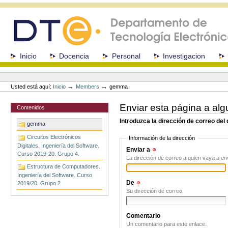
Cambiar
a
contenido.
|
Saltar
a
Secciones
Inicio
Docencia
Personal
Investigacion
navegación
Herramientas
Personales
→
→
Usted está aquí:
Inicio
Members
gemma
Enviar esta página a alg
Contenidos
Introduzca la dirección de correo del
gemma
Circuitos Electrónicos
Información de la dirección
Digitales. Ingeniería del Software.
Enviar a
(Obligatorio)
Curso 2019-20. Grupo 4.
La dirección de correo a quien vaya a en
Estructura de Computadores.
Ingeniería del Software. Curso
De
(Obligatorio)
2019/20. Grupo 2
Su dirección de correo.
Comentario
Un comentario para este enlace.