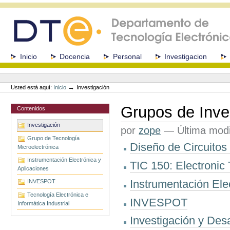
Cambiar
a
contenido.
|
Saltar
a
Secciones
Inicio
Docencia
Personal
Investigacion
navegación
Herramientas
Personales
→
Usted está aquí:
Inicio
Investigación
Grupos de Inve
Contenidos
Investigación
por
zope
—
Última modi
Grupo de Tecnología
Diseño de Circuitos 
Microelectrónica
Instrumentación Electrónica y
TIC 150: Electronic 
Aplicaciones
Instrumentación Ele
INVESPOT
Tecnología Electrónica e
INVESPOT
Informática Industrial
Investigación y Desar