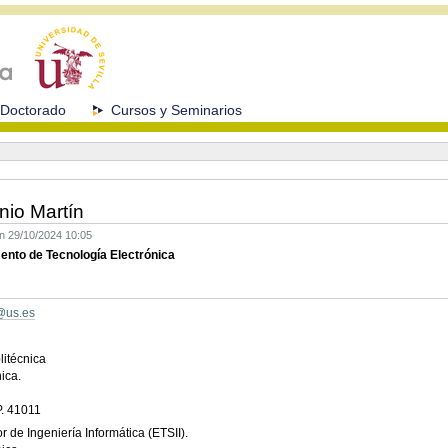
Doctorado
Cursos y Seminarios
nio Martín
ón
29/10/2024 10:05
mento de Tecnología Electrónica
@us.es
litécnica
ca.
 41011
 de Ingeniería Informática (ETSII).