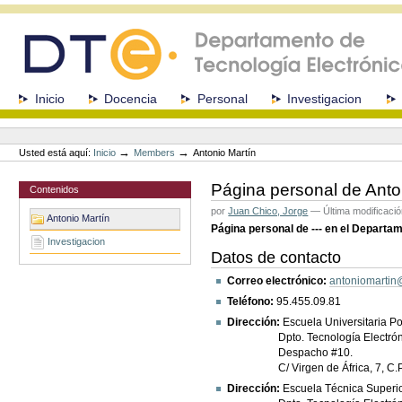
Cambiar
a
contenido.
|
Saltar
a
Secciones
Inicio
Docencia
Personal
Investigacion
navegación
Herramientas
Personales
→
→
Usted está aquí:
Inicio
Members
Antonio Martín
Página personal de Anto
Contenidos
por
Juan Chico, Jorge
—
Última modificaci
Antonio Martín
Página personal de --- en el Departa
Investigacion
Datos de contacto
Correo electrónico:
antoniomartin
Teléfono:
95.455.09.81
Dirección:
Escuela Universitaria Po
Dpto. Tecnología Electróni
Despacho #10.
C/ Virgen de África, 7, C.P.
Dirección:
Escuela Técnica Superior