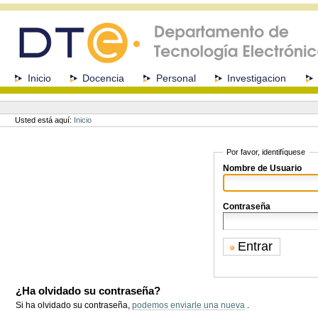
Cambiar
a
contenido.
|
Saltar
a
Secciones
Inicio
Docencia
Personal
Investigacion
navegación
Herramientas
Personales
Usted está aquí:
Inicio
Por favor, identifíquese
Nombre de Usuario
Contraseña
¿Ha olvidado su contraseña?
Si ha olvidado su contraseña,
podemos enviarle una nueva
.