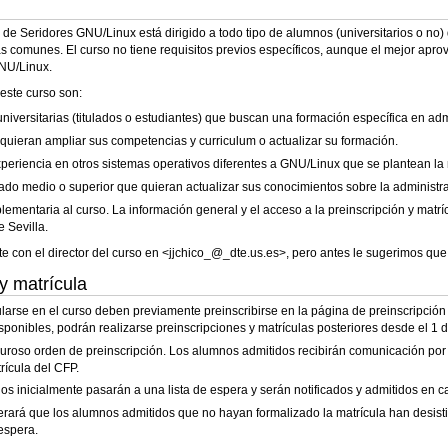
n de Seridores GNU/Linux está dirigido a todo tipo de alumnos (universitarios o n
s comunes. El curso no tiene requisitos previos específicos, aunque el mejor apro
GNU/Linux.
 este curso son:
versitarias (titulados o estudiantes) que buscan una formación específica en adm
 quieran ampliar sus competencias y curriculum o actualizar su formación.
eriencia en otros sistemas operativos diferentes a GNU/Linux que se plantean la m
rado medio o superior que quieran actualizar sus conocimientos sobre la administ
ementaria al curso. La información general y el acceso a la preinscripción y matr
 Sevilla.
e con el director del curso en <jjchico_@_dte.us.es>, pero antes le sugerimos qu
y matrícula
rse en el curso deben previamente preinscribirse en la página de preinscripción de
ponibles, podrán realizarse preinscripciones y matrículas posteriores desde el 1 de
uroso orden de preinscripción. Los alumnos admitidos recibirán comunicación por co
rícula del CFP.
os inicialmente pasarán a una lista de espera y serán notificados y admitidos en 
iderará que los alumnos admitidos que no hayan formalizado la matrícula han desist
espera.