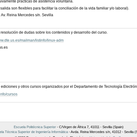
sivamente prácticas de asistencia voluntaria.
alida son flexibles para facilitar la conciliación de la vida familiar y/o laboral).
. Av. Reina Mercedes s/n. Sevilla
 resolución de dudas sobre los contenidos y desarrollo del curso.
ww.dte.us.es/mailman/listinfo/linux-adm
us.es
s ediciones y otros cursos organizados por el Departamento de Tecnología Electrón
info/cursos
Escuela Politécnica Superior
- C/Virgen de África 7, 41011 - Sevilla (Spain)
la Técnica Superior de Ingeniería Informática
- Avda. Reina Mercedes s/n, 41012 - Sevilla (