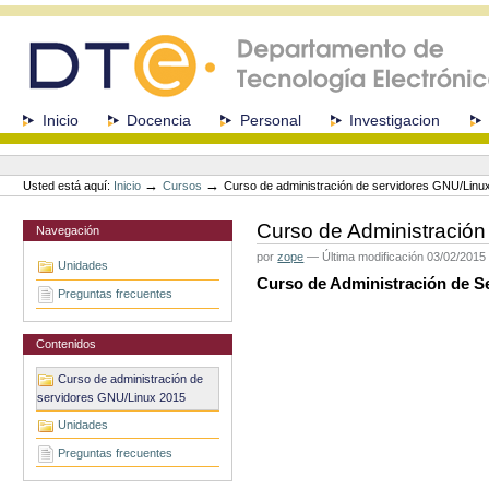
Cambiar
a
contenido.
|
Saltar
a
Secciones
Inicio
Docencia
Personal
Investigacion
navegación
Herramientas
Personales
→
→
Usted está aquí:
Inicio
Cursos
Curso de administración de servidores GNU/Linu
Curso de Administració
Navegación
por
zope
—
Última modificación
03/02/2015
Unidades
Curso de Administración de S
Preguntas frecuentes
Contenidos
Curso de administración de
servidores GNU/Linux 2015
Unidades
Preguntas frecuentes