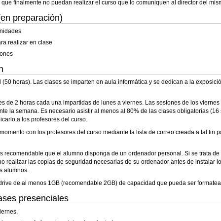
s que finalmente no puedan realizar el curso que lo comuniquen al director del m
en preparación)
unidades
ra realizar en clase
iones
n
 (50 horas). Las clases se imparten en aula informática y se dedican a la exposici
es de 2 horas cada una impartidas de lunes a viernes. Las sesiones de los viernes 
nte la semana. Es necesario asistir al menos al 80% de las clases obligatorias (16
arlo a los profesores del curso.
mento con los profesores del curso mediante la lista de correo creada a tal fin pa
s recomendable que el alumno disponga de un ordenador personal. Si se trata de un p
 realizar las copias de seguridad necesarias de su ordenador antes de instalar los
s alumnos.
rive de al menos 1GB (recomendable 2GB) de capacidad que pueda ser formateado p
lases presenciales
iernes.