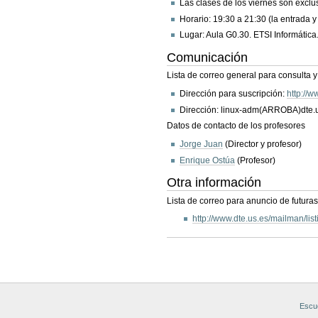
Las clases de los viernes son exclu
Horario: 19:30 a 21:30 (la entrada y s
Lugar: Aula G0.30. ETSI Informática
Comunicación
Lista de correo general para consulta y
Dirección para suscripción:
http://w
Dirección: linux-adm(ARROBA)dte.
Datos de contacto de los profesores
Jorge Juan
(Director y profesor)
Enrique Ostúa
(Profesor)
Otra información
Lista de correo para anuncio de futura
http://www.dte.us.es/mailman/list
Acciones
de
Documento
Escue