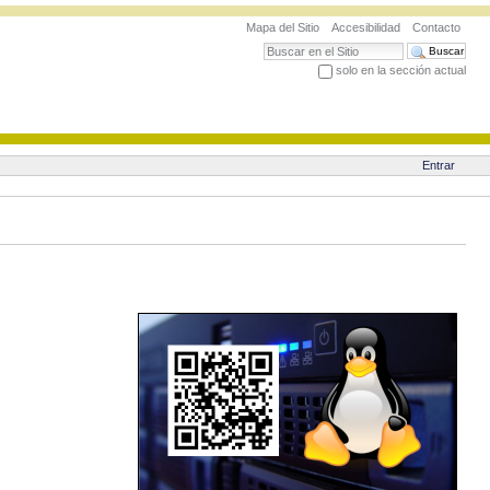
Mapa del Sitio
Accesibilidad
Contacto
Buscar
solo en la sección actual
Búsqueda Avanzada…
Entrar