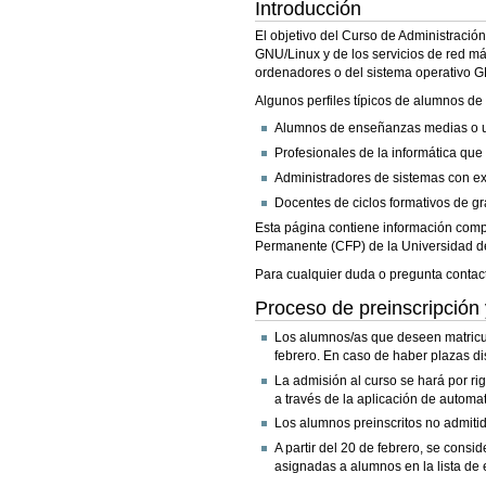
Introducción
El objetivo del Curso de Administració
GNU/Linux y de los servicios de red má
ordenadores o del sistema operativo 
Algunos perfiles típicos de alumnos de
Alumnos de enseñanzas medias o uni
Profesionales de la informática que
Administradores de sistemas con exp
Docentes de ciclos formativos de g
Esta página contiene información compl
Permanente (CFP) de la Universidad de
Para cualquier duda o pregunta contact
Proceso de preinscripción 
Los alumnos/as que deseen matricula
febrero. En caso de haber plazas dis
La admisión al curso se hará por rig
a través de la aplicación de automat
Los alumnos preinscritos no admitid
A partir del 20 de febrero, se cons
asignadas a alumnos en la lista de 