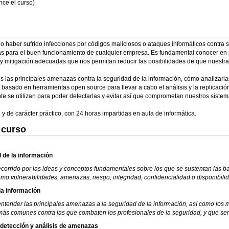
ce el curso)
aber sufrido infecciones por códigos maliciosos o ataques informáticos contra su
mas para el buen funcionamiento de cualquier empresa. Es fundamental conocer e
y mitigación adecuadas que nos permitan reducir las posibilidades de que nuestra
os las principales amenazas contra la seguridad de la información, cómo analizar
o basado en herramientas open source para llevar a cabo el análisis y la replicac
 se utilizan para poder detectarlas y evitar así que comprometan nuestros sistem
y de carácter práctico, con 24 horas impartidas en aula de informática.
 curso
 de la información
ecorrido por las ideas y conceptos fundamentales sobre los que se sustentan las bas
omo vulnerabilidades, amenazas, riesgo, integridad, confidencialidad o disponibili
la información
 entender las principales amenazas a la seguridad de la información, así como los m
ás comunes contra las que combaten los profesionales de la seguridad, y que ser
 detección y análisis de amenazas