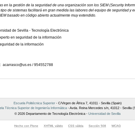
 en la gestión de la seguridad de una organización son los SIEM (Security Inform
 tipo de sistemas facilitará en gran medida las labores del equipo de seguridad y 
SIEM basado en código abierto actualmente muy extendido.
sidad de Sevilla - Tecnología Electrónica
xperto en seguridad de la información
seguridad de la información
n: acarrasco@us.es / 954552788
Escuela Politécnica Superior
- C/Virgen de África 7, 41011 - Sevilla (Spain)
la Técnica Superior de Ingeniería Informática
- Avda. Reina Mercedes s/n, 41012 - Sevilla (
© 2026 Departamento de Tecnología Electrónica -
Universidad de Sevilla
Hecho con Plone
XHTML válido
CSS válida
Sección 508
WCAG