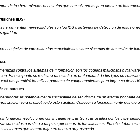
liegue de las herramientas necesarias que necesitaremos para montar un laboratorio
rusiones (IDS)
 herramientas imprescindibles son los IDS o sistemas de detección de intrusiones. 
 seguridad.
con el objetivo de consolidar los conocimientos sobre sistemas de detección de int
ware
amenazas contra los sistemas de información son los códigos maliciosos o malware
nción. En este punto se realizará un estudio en profundidad de los tipos de softw
 cual nos permitirá identificar patrones de comportamientos para lograr su detecci
ión de ataques
denadores es potencialmente susceptible de ser víctima de un ataque por parte de
organización será el objetivo de este capítulo. Conocer su funcionamiento nos ot
a información evolucionan continuamente. Las técnicas usadas por los cyberdelin
as conocidas nos sitúa a un paso por detrás de los atacantes. Por ello debemos 
les incidentes que tengan lugar en nuestra organización.