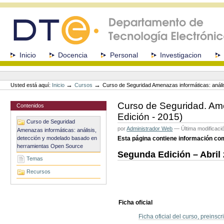
Cambiar
a
contenido.
|
Saltar
a
Secciones
Inicio
Docencia
Personal
Investigacion
navegación
Herramientas
Personales
→
→
Usted está aquí:
Inicio
Cursos
Curso de Seguridad Amenazas informáticas: anál
Curso de Seguridad. Ame
Contenidos
Edición - 2015)
Curso de Seguridad
por
Administrador Web
—
Última modificaci
Amenazas informáticas: análisis,
detección y modelado basado en
Esta página contiene información com
herramientas Open Source
Segunda Edición – Abril
Temas
Recursos
Ficha oficial
Ficha oficial del curso, preinscr