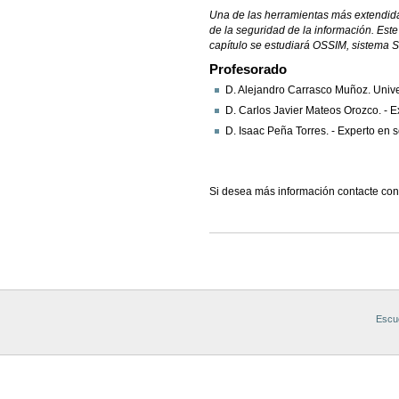
Una de las herramientas más extendidas
de la seguridad de la información. Este
capítulo se estudiará OSSIM, sistema 
Profesorado
D. Alejandro Carrasco Muñoz. Univer
D. Carlos Javier Mateos Orozco. - E
D. Isaac Peña Torres. - Experto en 
Si desea más información contacte co
Acciones
de
Documento
Escue