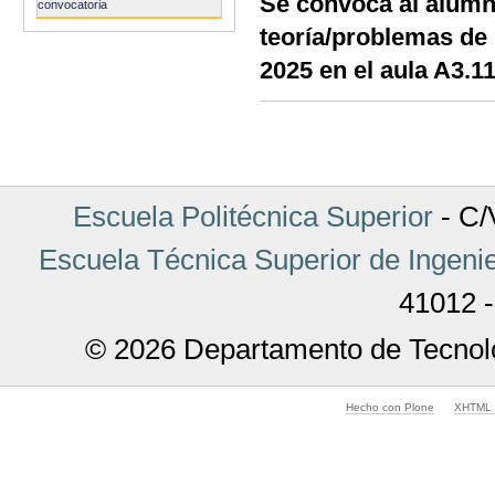
Se convoca al alumn
convocatoria
teoría/problemas de 
2025 en el aula A3.11
Acciones
de
Documento
Escuela Politécnica Superior
- C/V
Escuela Técnica Superior de Ingenie
41012 -
© 2026 Departamento de Tecnolo
Hecho con Plone
XHTML v