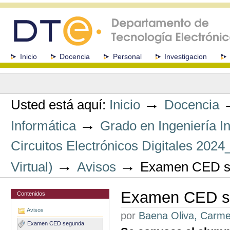
Cambiar
a
contenido.
|
Saltar
a
Secciones
Inicio
Docencia
Personal
Investigacion
navegación
Herramientas
Personales
→
Usted está aquí:
Inicio
Docencia
→
Informática
Grado en Ingeniería I
Circuitos Electrónicos Digitales 20
→
→
Virtual)
Avisos
Examen CED se
Examen CED se
Contenidos
Avisos
por
Baena Oliva, Carm
Examen CED segunda