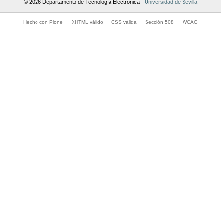
© 2026 Departamento de Tecnología Electrónica -
Universidad de Sevilla
Hecho con Plone
XHTML válido
CSS válida
Sección 508
WCAG