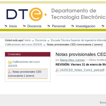
Cambiar
a
contenido.
|
Saltar
a
Secciones
Inicio
Docencia
Personal
Investigacion
navegación
Herramientas
Personales
→
→
Usted está aquí:
Inicio
Docencia
Escuela Técnica Superior de Ingeniería Informá
→
Calificaciones del curso 2024/25
Notas provisionales CED convocatoria 1 (enero)
Notas provisionales CED
Contenidos
por
Baena Oliva, Carmen
—
Última modific
Calificaciones del curso
REVISIÓN: Viernes 31 de enero de 9h 
2024/25
2425CED_Notas_Conv1_pwd.pdf
Notas provisionales CED
convocatoria 1 (enero)
Acciones
de
Documento
Escue