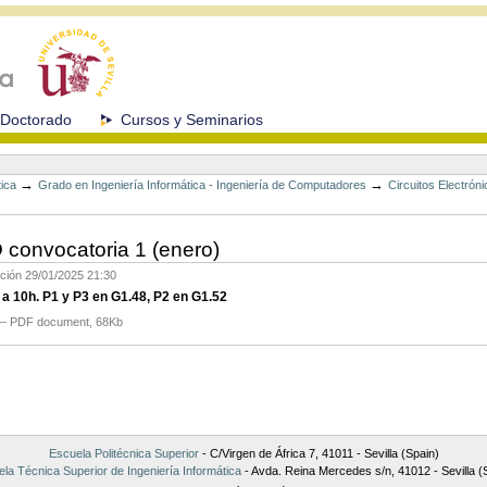
Doctorado
Cursos y Seminarios
→
→
tica
Grado en Ingeniería Informática - Ingeniería de Computadores
Circuitos Electrón
 convocatoria 1 (enero)
ación
29/01/2025 21:30
a 10h. P1 y P3 en G1.48, P2 en G1.52
— PDF document, 68Kb
Escuela Politécnica Superior
- C/Virgen de África 7, 41011 - Sevilla (Spain)
la Técnica Superior de Ingeniería Informática
- Avda. Reina Mercedes s/n, 41012 - Sevilla (