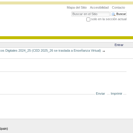
Mapa del Sitio
Accesibilidad
Contacto
Buscar
solo en la sección actual
Búsqueda Avanzada…
Entrar
→
icos Digitales 2024_25 (CED 2025_26 se traslada a Enseñanza Virtual)
Enviar
Imprimir
Spain)