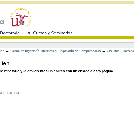
Doctorado
Cursos y Seminarios
→
→
tica
Grado en Ingeniería Informática - Ingeniería de Computadores
Circuitos Electrón
uien
 destinatario y le enviaremos un correo con un enlace a esta página.
viar este enlace.