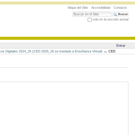
Mapa del Sitio
Accesibilidad
Contacto
Buscar
solo en la sección actual
Búsqueda Avanzada…
Entrar
→
icos Digitales 2024_25 (CED 2025_26 se traslada a Enseñanza Virtual)
CED