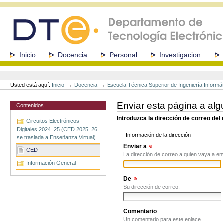
Cambiar
a
contenido.
|
Saltar
a
Secciones
Inicio
Docencia
Personal
Investigacion
navegación
Herramientas
Personales
→
→
Usted está aquí:
Inicio
Docencia
Escuela Técnica Superior de Ingeniería Informá
Enviar esta página a alg
Contenidos
Introduzca la dirección de correo del
Circuitos Electrónicos
Digitales 2024_25 (CED 2025_26
Información de la dirección
se traslada a Enseñanza Virtual)
Enviar a
(Obligatorio)
CED
La dirección de correo a quien vaya a en
Información General
De
(Obligatorio)
Su dirección de correo.
Comentario
Un comentario para este enlace.