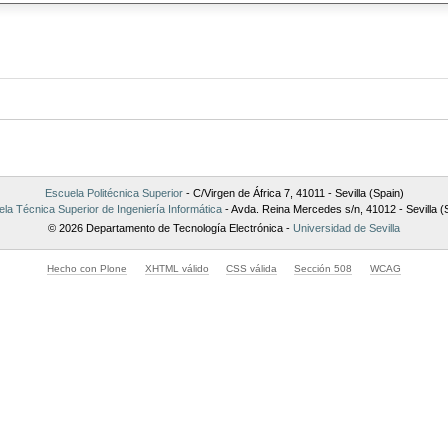
Escuela Politécnica Superior
- C/Virgen de África 7, 41011 - Sevilla (Spain)
la Técnica Superior de Ingeniería Informática
- Avda. Reina Mercedes s/n, 41012 - Sevilla (
© 2026 Departamento de Tecnología Electrónica -
Universidad de Sevilla
Hecho con Plone
XHTML válido
CSS válida
Sección 508
WCAG