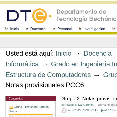
Cambiar
a
contenido.
|
Saltar
a
Secciones
Inicio
Docencia
Personal
Investigacion
navegación
Herramientas
Personales
→
Usted está aquí:
Inicio
Docencia
→
Informática
Grado en Ingeniería I
→
Estructura de Computadores
Grup
Notas provisionales PCC6
Grupo 2: Notas provisi
Contenidos
por
Baena Oliva, Carmen
—
Última modific
Grupo 2 Profesora Carmen
G2_Notas_prov_PCC6_pwd.pdf
— 
Baena