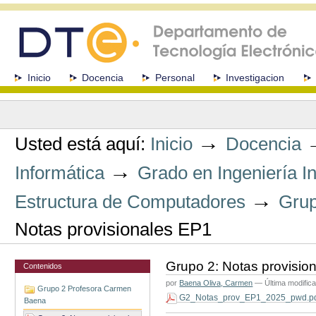
Cambiar
a
contenido.
|
Saltar
a
Secciones
Inicio
Docencia
Personal
Investigacion
navegación
Herramientas
Personales
→
Usted está aquí:
Inicio
Docencia
→
Informática
Grado en Ingeniería I
→
Estructura de Computadores
Grup
Notas provisionales EP1
Grupo 2: Notas provisio
Contenidos
por
Baena Oliva, Carmen
—
Última modific
Grupo 2 Profesora Carmen
G2_Notas_prov_EP1_2025_pwd.p
Baena