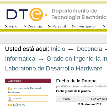
Cambiar
a
contenido.
|
Saltar
a
Secciones
Inicio
Docencia
Personal
Investigacion
navegación
Herramientas
Personales
→
Usted está aquí:
Inicio
Docencia
→
Informática
Grado en Ingeniería I
Laboratorio de Desarrollo Hardware
Fecha de la Prueba
Contenidos
por MJBD
—
Última modificación
04/09/202
Laboratorio de Desarrollo
Fecha y aula de la prueba
Hardware
Noticias
Prueba
Fecha y hora
26 Noviembre 2023
Exámenes