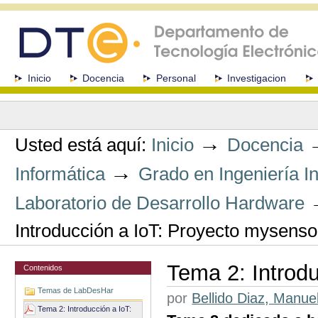
Cambiar
a
contenido.
|
Saltar
a
Secciones
Inicio
Docencia
Personal
Investigacion
navegación
Herramientas
Personales
→
Usted está aquí:
Inicio
Docencia
→
Informática
Grado en Ingeniería I
Laboratorio de Desarrollo Hardware
Introducción a IoT: Proyecto mysenso
Tema 2: Introd
Contenidos
Temas de LabDesHar
por
Bellido Diaz, Manue
Tema 2: Introducción a IoT: