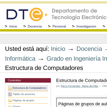
Cambiar
a
contenido.
|
Saltar
a
Secciones
Inicio
Docencia
Personal
Investigacion
navegación
Herramientas
Personales
→
Usted está aquí:
Inicio
Docencia
→
Informática
Grado en Ingeniería In
Estructura de Computadores
Estructura de Computad
Contenidos
por
Parra Fernandez, Maria del Pilar
—
Últi
Estructura de Computadores
Tablón de anuncios
Páginas de grupos
Páginas de grupos de au
Temas