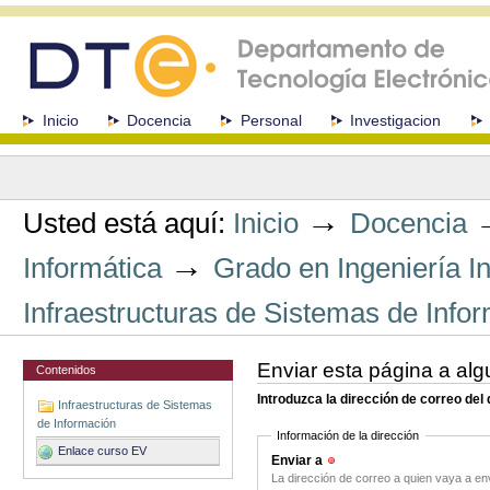
Cambiar
a
contenido.
|
Saltar
a
Secciones
Inicio
Docencia
Personal
Investigacion
navegación
Herramientas
Personales
→
Usted está aquí:
Inicio
Docencia
→
Informática
Grado en Ingeniería In
Infraestructuras de Sistemas de Info
Enviar esta página a alg
Contenidos
Introduzca la dirección de correo del
Infraestructuras de Sistemas
de Información
Información de la dirección
Enlace curso EV
Enviar a
(Obligatorio)
La dirección de correo a quien vaya a en