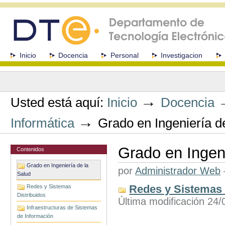
Cambiar
a
contenido.
|
Saltar
a
Secciones
Inicio
Docencia
Personal
Investigacion
navegación
Herramientas
Personales
→
Usted está aquí:
Inicio
Docencia
→
Informática
Grado en Ingeniería d
Grado en Ingeni
Contenidos
Grado en Ingeniería de la
por
Administrador Web
Salud
Redes y Sistemas 
Redes y Sistemas
Distribuidos
Última modificación 24
Infraestructuras de Sistemas
de Información