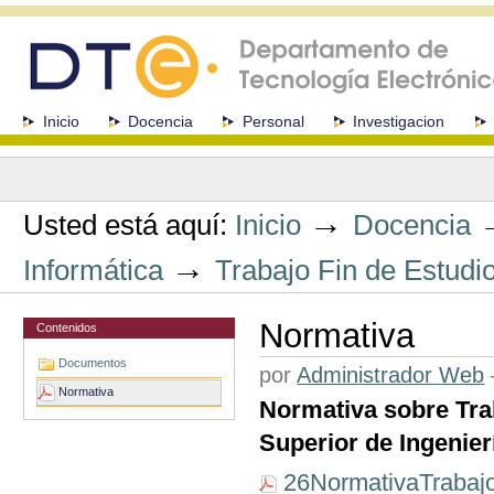
Cambiar
a
contenido.
|
Saltar
a
Secciones
Inicio
Docencia
Personal
Investigacion
navegación
Herramientas
Personales
→
Usted está aquí:
Inicio
Docencia
→
Informática
Trabajo Fin de Estudi
Normativa
Contenidos
Documentos
por
Administrador Web
Normativa
Normativa sobre Tra
Superior de Ingenier
26NormativaTrabajo