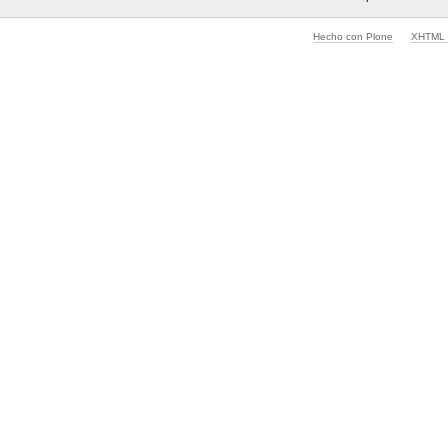
Hecho con Plone
XHTML v