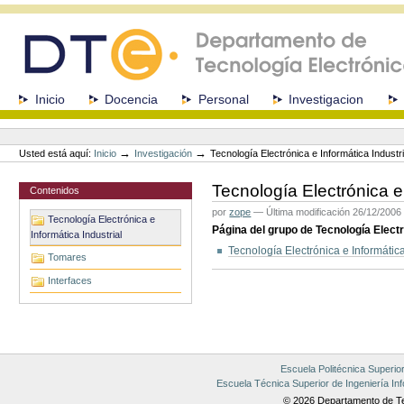
Cambiar
a
contenido.
|
Saltar
a
Secciones
Inicio
Docencia
Personal
Investigacion
navegación
Herramientas
Personales
→
→
Usted está aquí:
Inicio
Investigación
Tecnología Electrónica e Informática Industri
Tecnología Electrónica e 
Contenidos
por
zope
—
Última modificación
26/12/2006
Tecnología Electrónica e
Página del grupo de Tecnología Electr
Informática Industrial
Tecnología Electrónica e Informática
Tomares
Acciones
Interfaces
de
Documento
Escuela Politécnica Superio
Escuela Técnica Superior de Ingeniería Inf
© 2026 Departamento de Te